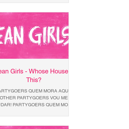
an Girls - Whose House is
This?
ARTYGOERS QUEM MORA AQUI?
OTHER PARTYGOERS VOU ME
DAR! PARTYGOERS QUEM MORA
UI? OTHER PARTYGOERS VOU ME
MUDAR! PARTYGOERS QUEM
MORA...