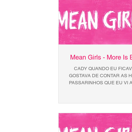
Mean Girls - More Is 
CADY QUANDO EU FICAV
GOSTAVA DE CONTAR AS H
PASSARINHOS QUE EU VI 
EU JÁ FIZ SOZINHA NUNCA 
SÓ, QUANTA GENTE VEIO