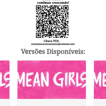
Versões Disponíveis: