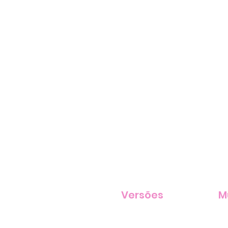
Versões
M
versões por Everton Salzano
teatro musical versão brasileira