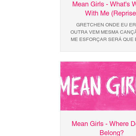
Mean Girls - What's 
With Me (Reprise
GRETCHEN ONDE EU ER
OUTRA VEM MESMA CANÇ
ME ESFORÇAR SERÁ QUE 
EU FAÇO O QUE PUDER E 
TE VER SORRIR EU VOU
QUEM...
Mean Girls - Where D
Belong?