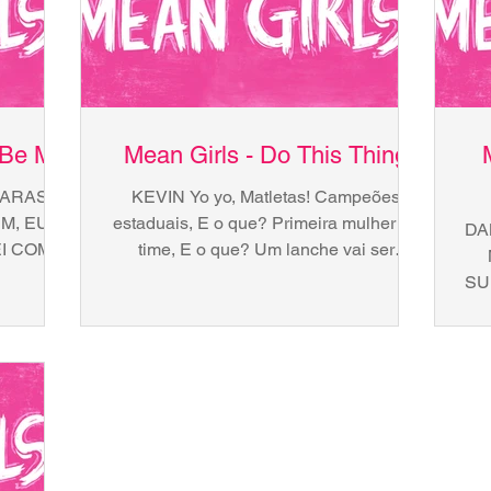
r Be Me
Mean Girls - Do This Thing
CARAS E
KEVIN Yo yo, Matletas! Campeões
M, EU
estaduais, E o que? Primeira mulher do
DA
EI COMO
time, E o que? Um lanche vai ser
UE EU
providenciado. KEVIN, MARWAN &...
SU
.