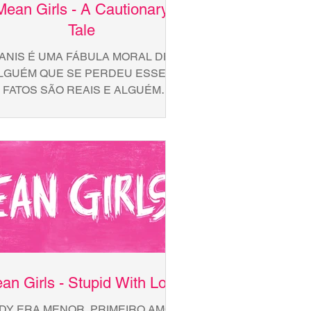
Mean Girls - A Cautionary
Tale
ANIS É UMA FÁBULA MORAL DE
LGUÉM QUE SE PERDEU ESSES
FATOS SÃO REAIS E ALGUÉM
MORREU DAMIAN NINGUÉM
MORREU MAS ATÉ ONDE IR PRA
SER...
an Girls - Stupid With Love
DY ERA MENOR, PRIMEIRO AMOR