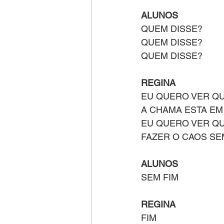
ALUNOS
QUEM DISSE?
QUEM DISSE?
QUEM DISSE?
REGINA
EU QUERO VER Q
A CHAMA ESTA EM
EU QUERO VER Q
FAZER O CAOS SE
ALUNOS
SEM FIM
REGINA
FIM