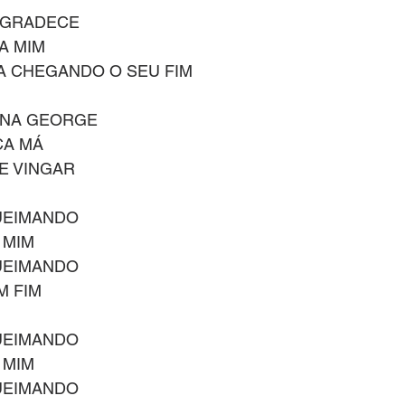
AGRADECE
A MIM
A CHEGANDO O SEU FIM
INA GEORGE
CA MÁ
ME VINGAR
UEIMANDO
 MIM
UEIMANDO
M FIM
UEIMANDO
 MIM
UEIMANDO