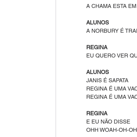
A CHAMA ESTA EM
ALUNOS
A NORBURY É TRA
REGINA
EU QUERO VER Q
ALUNOS
JANIS É SAPATA
REGINA É UMA VA
REGINA É UMA VA
REGINA
E EU NÃO DISSE
OHH WOAH-OH-OH