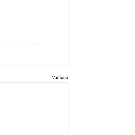
Ver tudo