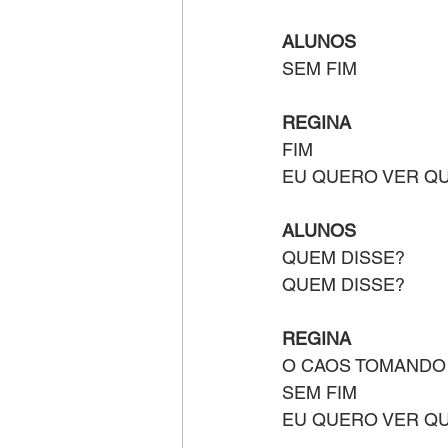
ALUNOS
SEM FIM
REGINA
FIM
EU QUERO VER Q
ALUNOS
QUEM DISSE? 
QUEM DISSE?
REGINA
O CAOS TOMANDO
SEM FIM
EU QUERO VER Q