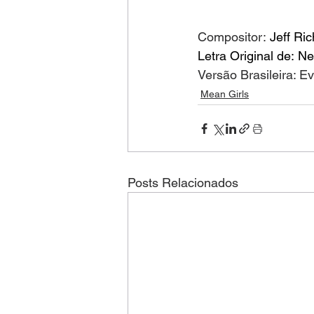
Compositor: 
Jeff Ri
Letra Original de: N
Versão Brasileira: E
Mean Girls
Posts Relacionados