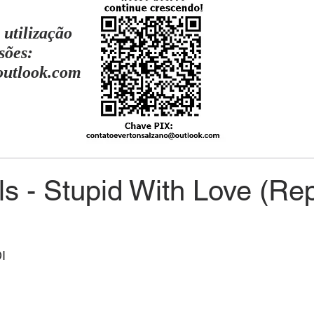
 utilização
sões:
outlook.com
s - Stupid With Love (Rep
I