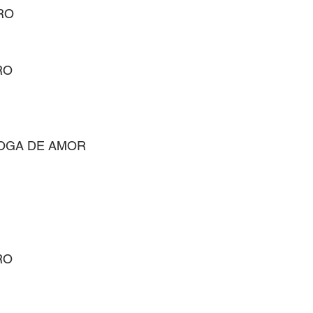
RO
RO
OGA DE AMOR
RO