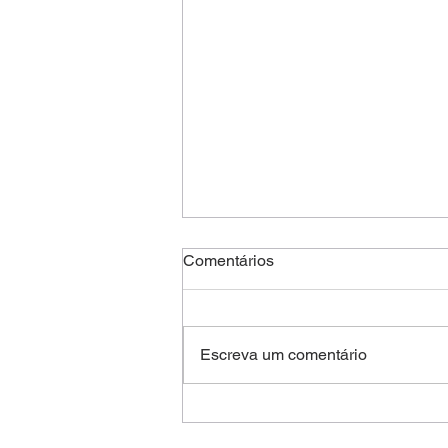
Comentários
Escreva um comentário
Mean Girls - What's Wrong
With Me (Reprise)