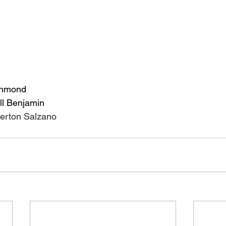
chmond
ell Benjamin
verton Salzano