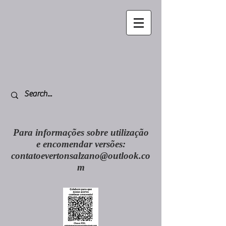
Para informações sobre utilização
e encomendar versões:
contatoevertonsalzano@outlook.co
m