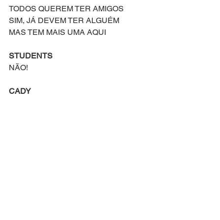
TODOS QUEREM TER AMIGOS
SIM, JÁ DEVEM TER ALGUÉM
MAS TEM MAIS UMA AQUI
STUDENTS
NÃO!
CADY
SEI QUE SABEM O QUE SINTO
CADY
SE REJEITAM, EU NÃO LIGO
QUER SAIR
STUDENTS
SÓ IGNORA 
CADY