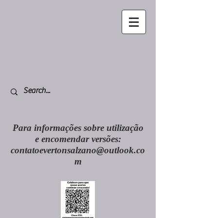
Para informações sobre utilização
e encomendar versões:
contatoevertonsalzano@outlook.co
m