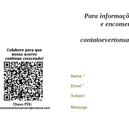
Para informaçõe
e encomen
contatoevertons