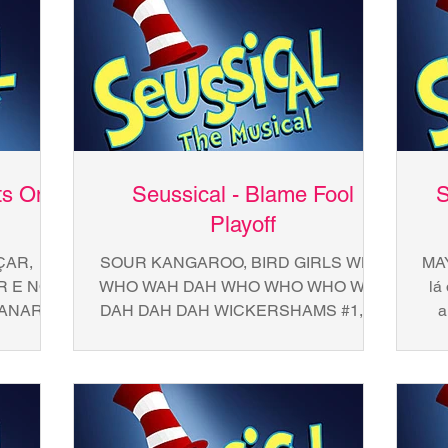
ts On
Seussical - Blame Fool
S
Playoff
ÇAR,
SOUR KANGAROO, BIRD GIRLS WHO
MAY
R E NO
WHO WAH DAH WHO WHO WHO WAH
lá
NANAR E
DAH DAH DAH WICKERSHAMS #1,2,3
a
RRIR
BOM SE CUIDAR, BOM SE CUIDAR,
 GIRLS
HORTON BOM SE...