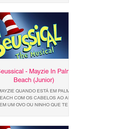
Compositor: Stephen...
eussical - Mayzie In Palm
Beach (Junior)
MAYZIE QUANDO ESTÁ EM PALM
EACH COM OS CABELOS AO AR
EM UM OVO OU NINHO QUE TEM
QUE CUIDAR BOM LEMBRAR DA
ORTE QUE TEM CAT DA SORTE,...