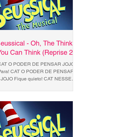
eussical - Oh, The Thinks
You Can Think (Reprise 2)
CAT O PODER DE PENSAR JOJO
Para! CAT O PODER DE PENSAR
JOJO Fique quieto! CAT NESSE
NHO QUENTINHO! JOJO Eu não to
ouvindo! CAT COM ESSA...