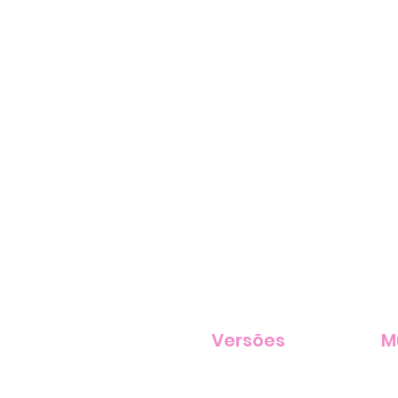
Versões
M
versões por Everton Salzano
teatro musical versão brasileira