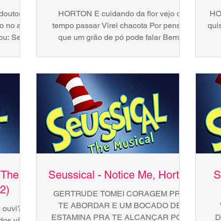
outor, o
HORTON E cuidando da flor vejo o
HOR
o no alto
tempo passar Virei chacota Por pensar
qui
ou: Seu
que um grão de pó pode falar Bem,
.
podem rir de mim Vou tentar não...
 The
Seussical - Notice Me, Horton
S
2)
GERTRUDE TOMEI CORAGEM PRA
TE ABORDAR E UM BOCADO DE
 ouvi?
ESTAMINA PRA TE ALCANÇAR POR
D
odos vão