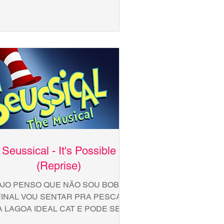
MAR OUÇA O SUSSURO SINTA O
HEIRO PELO AR WICKERSHAMS
MM-HMM!...
Seussical - It's Possible
(Reprise)
OJO PENSO QUE NÃO SOU BOBO,
FINAL VOU SENTAR PRA PESCAR
A LAGOA IDEAL CAT E PODE SER
ALL TUDO O QUE PODE SER!