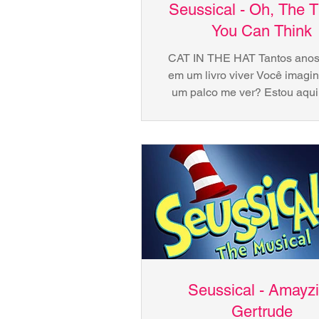
Seussical - Oh, The T
You Can Think
CAT IN THE HAT Tantos anos
em um livro viver Você imagi
um palco me ver? Estou aqu
imagina o que vem a seguir N
Seussical - Amayz
Gertrude