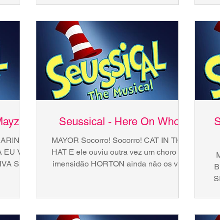
.
MANSÃO, NEM COM FURÃO...
Mayzie
Seussical - Here On Who
S
SARINHA
MAYOR Socorro! Socorro! CAT IN THE
 EU VI
HAT E ele ouviu outra vez um choro na
IVA SEM
imensidão HORTON ainda não os via,
B
ÉM NÃO
mas lhes mostro a razão...
S
.
S