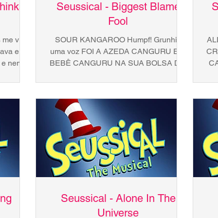
hinks
Seussical - Biggest Blame
S
Fool
 me viu
SOUR KANGAROO Humpf! Grunhiu
AL
nava em
uma voz FOI A AZEDA CANGURU E A
CR
i e nem
BEBÊ CANGURU NA SUA BOLSA DIZ
C
ão,...
YOUNG KANGAROO "Humpf" SOUR
KANGAROO PRA TU!...
ing
Seussical - Alone In The
Universe