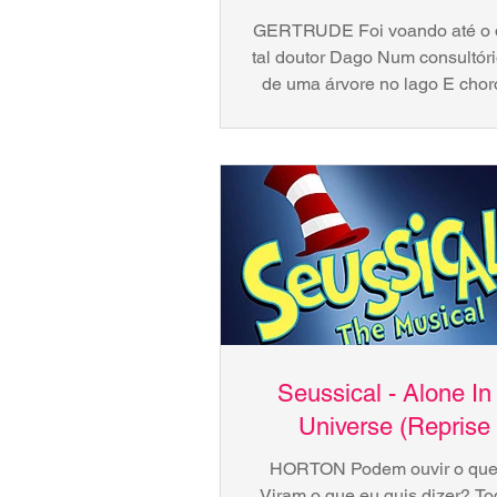
GERTRUDE Foi voando até o d
tal doutor Dago Num consultóri
de uma árvore no lago E chor
Doutor! Por favor, deve..
Seussical - Alone In
Universe (Reprise 
HORTON Podem ouvir o que
Viram o que eu quis dizer? T