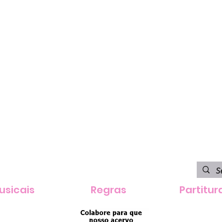
usicais
Regras
Partitur
contatoevertonsalzano@ou