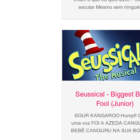
escutar Mesmo sem ningué
GERTRUDE Eles provaram q
pessoas...
Seussical - Biggest 
Fool (Junior)
SOUR KANGAROO Humpf! G
uma voz FOI A AZEDA CANG
BEBÊ CANGURU NA SUA BO
BEBÊ CANGURU "Humpf"