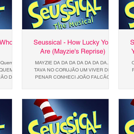
 Who
Seussical - How Lucky You
S
Are (Mayzie's Reprise)
 Quem é
MAYZIE DA DA DA DA DA DA DA...
S QUEM
TAVA NO CORUJÃO UM VIVER DE
NÃO DA
PENAR CONHECI JOÃO FALCÃO
LGUÉM,
QUE PIADO SEM PAR BOM LEMBRAR
BA
.
DA SORTE QUE TEM CAT...