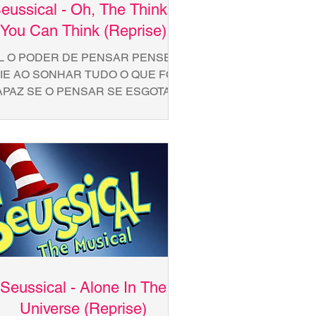
eussical - Oh, The Thinks
You Can Think (Reprise)
L O PODER DE PENSAR PENSE E
IE AO SONHAR TUDO O QUE FOR
APAZ SE O PENSAR SE ESGOTAR
SÓ PRECISA PISCAR E JÁ VAI
PENSAR MAIS USE A...
Seussical - Alone In The
Universe (Reprise)