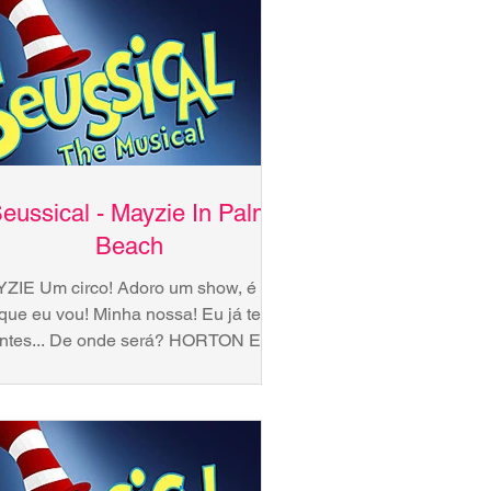
eussical - Mayzie In Palm
Beach
ZIE Um circo! Adoro um show, é pra
 que eu vou! Minha nossa! Eu já te vi
ntes... De onde será? HORTON Ei,
Mayzie, é o Horton!...