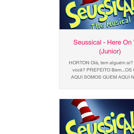
Seussical - Here On
(Junior)
HORTON Olá, tem alguém aí?
você? PREFEITO Bem...O
AQUI SOMOS QUEM AQUI 
PRA ENXERGAR TÃO BEM A
SIM TEM UM QUEM,..