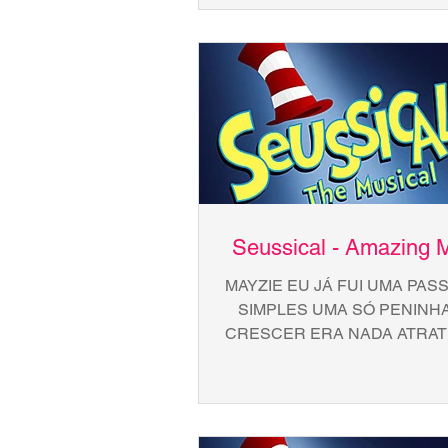
KANGAROO PRA TU!..
Seussical - Amazing 
MAYZIE EU JÁ FUI UMA PAS
SIMPLES UMA SÓ PENINHA
CRESCER ERA NADA ATRAT
TER O QUE FAZER E TAMB
TEM NADA ATRATIVO..