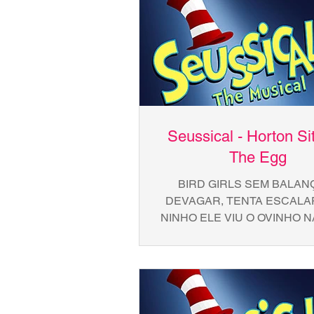
Seussical - Horton Si
The Egg
BIRD GIRLS SEM BALAN
DEVAGAR, TENTA ESCALA
NINHO ELE VIU O OVINHO 
HORTON COMEÇA A SO
HORTON FUNCIONOU! BIRD
E...