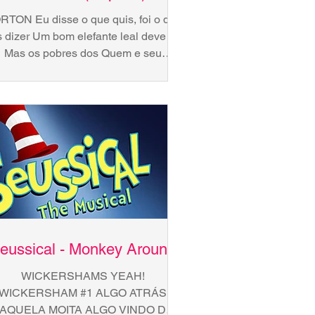
TON Eu disse o que quis, foi o que
s dizer Um bom elefante leal deve ser
Mas os pobres dos Quem e seu
mundinho perdi Decepcionei o...
eussical - Monkey Around
WICKERSHAMS YEAH!
WICKERSHAM #1 ALGO ATRÁS
AQUELA MOITA ALGO VINDO DO