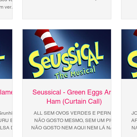
MONTES E DESERTOS MAS EU
PO
m ver
SINTO QUE TO PRONTA PRA
C
ue são
CONTAR...
Blame
Seussical - Green Eggs And
Ham (Curtain Call)
runhiu
ALL SEM OVOS VERDES E PERNIL
J
URU E A
NÃO GOSTO MESMO, SEM UM PIU
A
LSA DIZ
NÃO GOSTO NEM AQUI NEM LÁ NÃO
N
 SOUR
GOSTO EM NENHUM LUGAR NEM NA