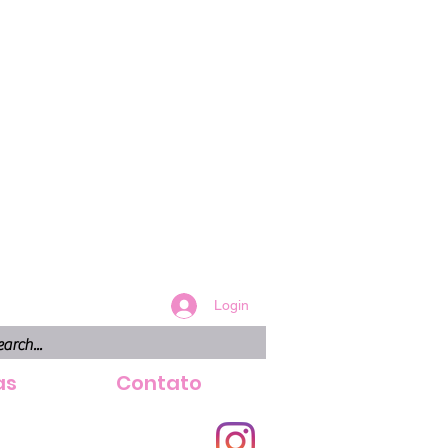
Login
as
Contato
tlook.com