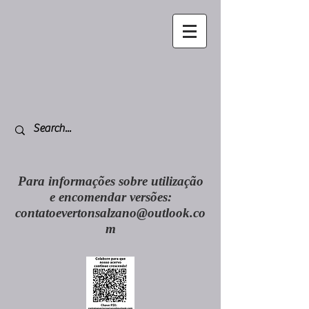
Para informações sobre utilização
e encomendar versões:
contatoevertonsalzano@outlook.co
m