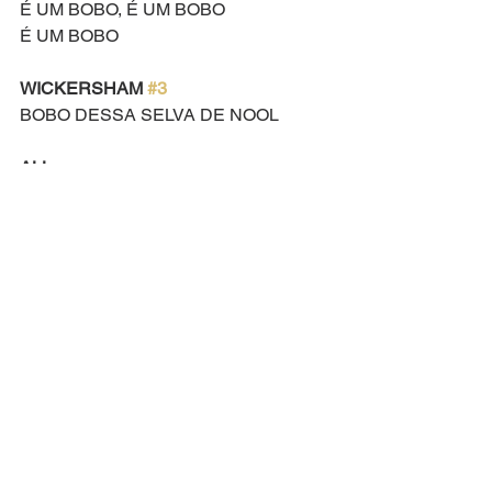
É UM BOBO, É UM BOBO
É UM BOBO
WICKERSHAM 
#3
BOBO DESSA SELVA DE NOOL
ALL
FALA COM UM GRÃO
FALA COM UM GRÃO
COM UM GRÃO DE PÓ
WICKERSHAM 
#3
BOBO DESSA SELVA DE NOOL
HORTON
PRECISO SALVÁ-LO, NÃO DEIXO 
PRA TRÁS
NÃO IMPORTA O TAMANHO, NÓS 
SOMOS IGUAIS