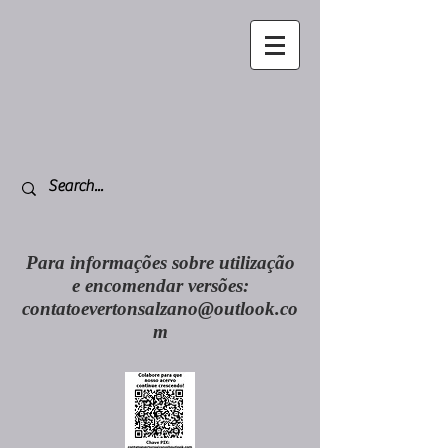
Para informações sobre utilização
e encomendar versões:
contatoevertonsalzano@outlook.co
m