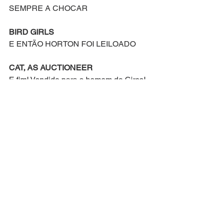
SEMPRE A CHOCAR
BIRD GIRLS
E ENTÃO HORTON FOI LEILOADO
CAT, AS AUCTIONEER
E fim! Vendido para o homem do Circo!
ALL
FIM, FIM, FIM
SEMPRE A CHOCAR
Compositor: Stephen Flaherty
Letra Original de: Lynn Ahrens
Versão Brasileira por: Everton Salzano
Seussical