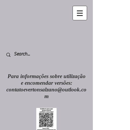
Para informações sobre utilização
e encomendar versões:
contatoevertonsalzano@outlook.co
m