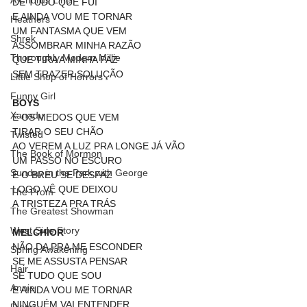
A Chorus Line
DE TUDO QUE FUI
E AINDA VOU ME TORNAR
Heathers
UM FANTASMA QUE VEM
Shrek
ASSOMBRAR MINHA RAZÃO
Thoroughly Modern Millie
QUE TIRA A MINHA PAZ
SEM TRAZER SOLUÇÃO
Little Shop of Horrors
Funny Girl
BOYS
Xanadu
E OS MEDOS QUE VEM
TIRAR O SEU CHÃO
Twisted
AO VEREM A LUZ PRA LONGE JÁ VÃO
The Book of Mormon
UM PASSO NO ESCURO
Sunday in the Park with George
E O BREU SE DESFAZ
LOGO VÊ QUE DEIXOU
The Prom
A TRISTEZA PRA TRÁS
The Greatest Showman
West Side Story
MELCHIOR
NÃO DA PRA ME ESCONDER
Spring Awakening
SE ME ASSUSTA PENSAR
Hair
SE TUDO QUE SOU
Annie
E AINDA VOU ME TORNAR
NINGUÉM VAI ENTENDER