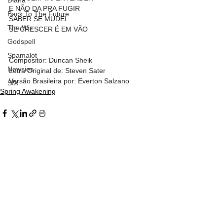
Diana
E NÃO DA PRA FUGIR
Back To The Future
SABER SE MUDEI
The Wiz
SE CRESCER É EM VÃO
Godspell
Spamalot
Compositor: Duncan Sheik
Newsies
Letra Original de: Steven Sater
Versão Brasileira por: Everton Salzano
SIX
Spring Awakening
Ver tudo
Posts recentes