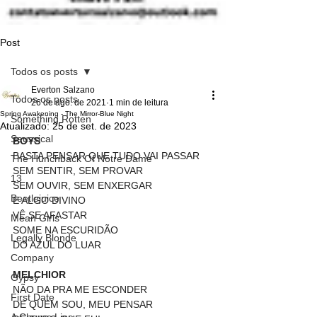
Post
Todos os posts
Everton Salzano
Todos os posts
26 de ago. de 2021
1 min de leitura
Spring Awakening - The Mirror-Blue Night
Something Rotten
Atualizado:
25 de set. de 2023
Seussical
BOYS
BASTA PENSAR QUE TUDO VAI PASSAR
The Hunchback Of Notre Dame
SEM SENTIR, SEM PROVAR
13
SEM OUVIR, SEM ENXERGAR
Beetlejuice
E ALGO DIVINO
VÊ SE AFASTAR
Mean Girls
SOME NA ESCURIDÃO
Legally Blonde
DO AZUL DO LUAR
Company
MELCHIOR
Gypsy
NÃO DA PRA ME ESCONDER
First Date
DE QUEM SOU, MEU PENSAR