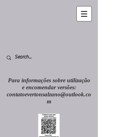
Para informações sobre utilização
e encomendar versões:
contatoevertonsalzano@outlook.co
m