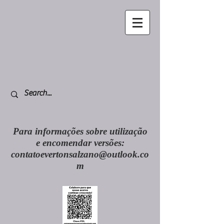
Para informações sobre utilização
e encomendar versões:
contatoevertonsalzano@outlook.co
m