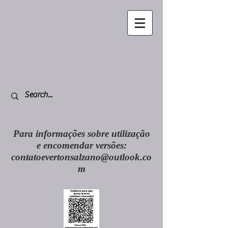
Para informações sobre utilização
e encomendar versões:
contatoevertonsalzano@outlook.co
m