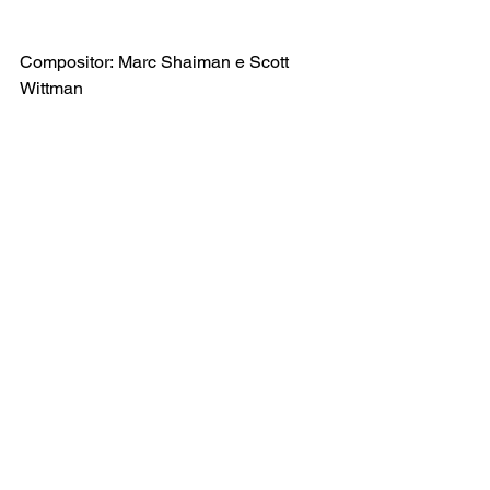
Compositor: Marc Shaiman e Scott 
Wittman
Letra Original de: Marc Shaiman e 
Scott Wittman
Versão Brasileira: Everton Salzano
Ver tudo
Posts recentes