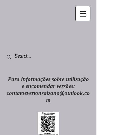
Para informações sobre utilização
e encomendar versões:
contatoevertonsalzano@outlook.co
m