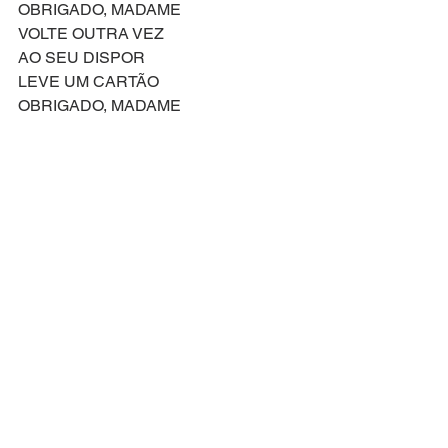
OBRIGADO, MADAME
VOLTE OUTRA VEZ 
AO SEU DISPOR
LEVE UM CARTÃO
OBRIGADO, MADAME
VOLTE OUTRA VEZ
CHAME OUTRA VEZ, MADAME
POSSO ATÉ DEIXAR CRESCER UM 
BIGODÃO
SENHOR MARACZEK, SOU EU
E ATÉ DA BICICLETA EU ABRO MÃO
SENHOR MARACZEK, SOU EU
UM BOM ESCREVENTE E TÃO 
EFICIENTE
SENHOR MARACZEK, VAI VER SOU 
EU