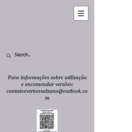
Para informações sobre utilização
e encomendar versões:
contatoevertonsalzano@outlook.co
m