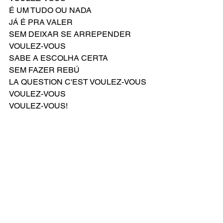
É UM TUDO OU NADA
JÁ É PRA VALER
SEM DEIXAR SE ARREPENDER
VOULEZ-VOUS
SABE A ESCOLHA CERTA
SEM FAZER REBÚ
LA QUESTION C'EST VOULEZ-VOUS
VOULEZ-VOUS
VOULEZ-VOUS!
Compositor: Benny Andersson e Björn 
Ulvaeus
Letra Original de: Benny Andersson e 
Björn Ulvaeus
Versão Brasileira por: Everton Salzano