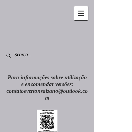
Para informações sobre utilização
e encomendar versões:
contatoevertonsalzano@outlook.co
m