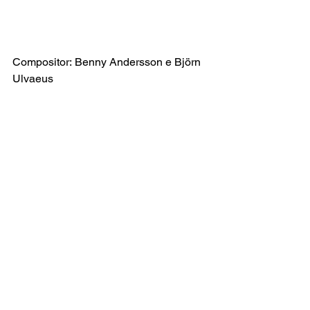
Compositor: Benny Andersson e Björn 
Ulvaeus
Letra Original de: Benny Andersson e 
Björn Ulvaeus
Versão Brasileira por: Everton Salzano
Ver tudo
Posts recentes