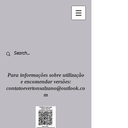
Para informações sobre utilização
e encomendar versões:
contatoevertonsalzano@outlook.co
m