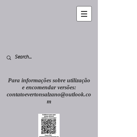
Para informações sobre utilização
e encomendar versões:
contatoevertonsalzano@outlook.co
m