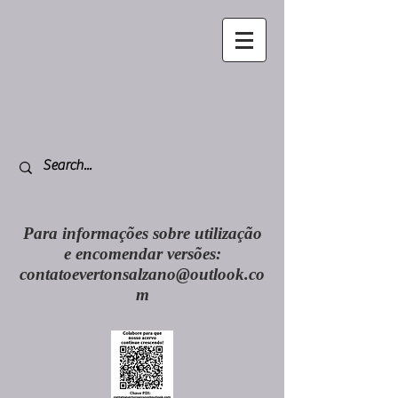
Para informações sobre utilização
e encomendar versões:
contatoevertonsalzano@outlook.co
m