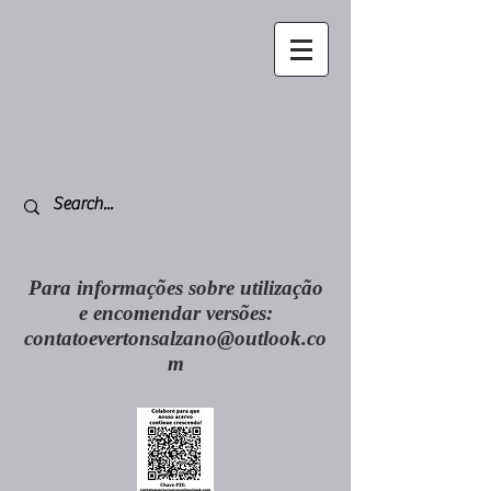
Para informações sobre utilização
e encomendar versões:
contatoevertonsalzano@outlook.co
m