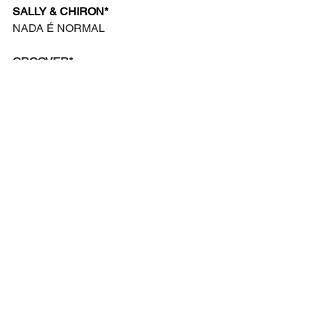
SALLY & CHIRON*
NADA É NORMAL
GROOVER*
VAI, SÓ VAI!
VAI SEGUIR
VAI SEGUIR
VIVA MAIS
VAI, SÓ VAI!
VAI SEGUIR
VAI SEGUIR
VAI
ENSEMBLE*
ELES VÃO NOS ESCUTAR