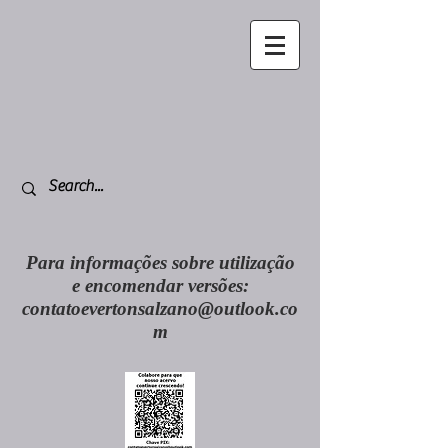
Para informações sobre utilização
e encomendar versões:
contatoevertonsalzano@outlook.co
m