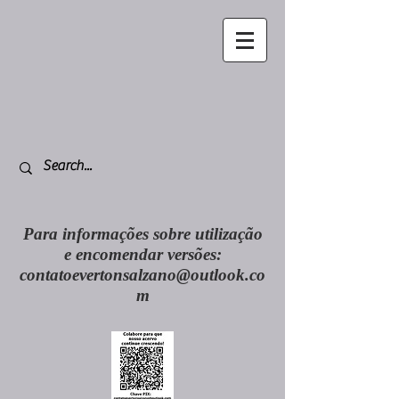
Para informações sobre utilização
e encomendar versões:
contatoevertonsalzano@outlook.co
m