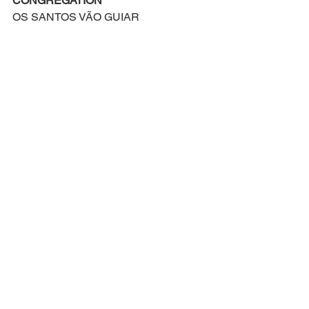
CONGREGATION
OS SANTOS VÃO GUIAR
QUASIMODO
POR ELA EU VOU LUTAR
QUASIMODO/CONGREGATION
E AO VOAR PELO EGITO
PRA SEMPRE IRÁ DURAR
SIM, VOAR PELO EGITO
PRA SEM-
QUASIMODO
-PRE VAI DURAR
Compositor: Alan Menken
Letra Original de: Stephen Schwartz
Versão Brasileira: Everton Salzano