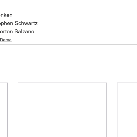
enken
tephen Schwartz
verton Salzano
e Dame