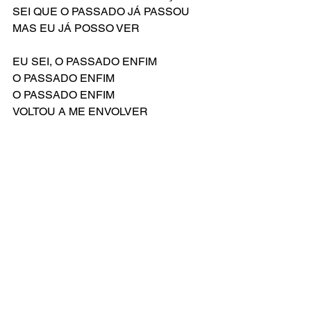
SEI QUE O PASSADO JÁ PASSOU
MAS EU JÁ POSSO VER
EU SEI, O PASSADO ENFIM 
O PASSADO ENFIM 
O PASSADO ENFIM 
VOLTOU A ME ENVOLVER
Compositor: Jason Howland
Letra Original de: Nathan Tysen
Versão Brasileira por: Everton Salzano