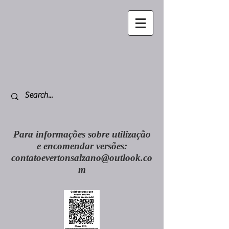
Para informações sobre utilização
e encomendar versões:
contatoevertonsalzano@outlook.co
m