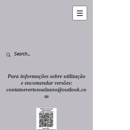
Para informações sobre utilização
e encomendar versões:
contatoevertonsalzano@outlook.co
m