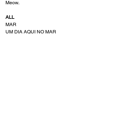
Meow.
ALL
MAR
UM DIA AQUI NO MAR
Compositor: 
Jonathan Coulton
Letra Original de: 
Jonathan Coulton
Versão Brasileira por: Everton Salzano