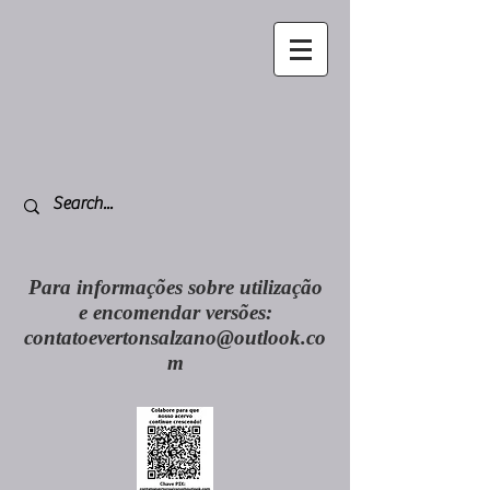
Para informações sobre utilização
e encomendar versões:
contatoevertonsalzano@outlook.co
m