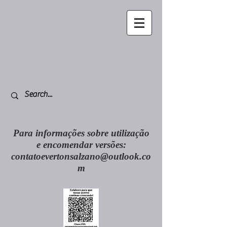
Para informações sobre utilização
e encomendar versões:
contatoevertonsalzano@outlook.co
m