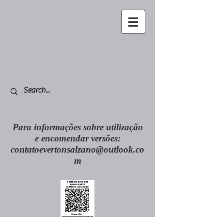
Para informações sobre utilização
e encomendar versões:
contatoevertonsalzano@outlook.co
m