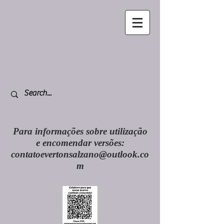
Para informações sobre utilização
e encomendar versões:
contatoevertonsalzano@outlook.co
m