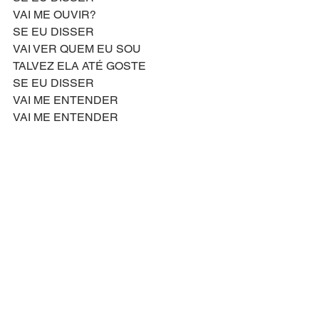
VAI ME OUVIR?
SE EU DISSER
VAI VER QUEM EU SOU
TALVEZ ELA ATÉ GOSTE
SE EU DISSER
VAI ME ENTENDER
VAI ME ENTENDER
Compositor: Jeanine Tesori
 Letra Original de: David Lindsay-Abaire
Versão Brasileira: Everton Salzano
Shrek
Ver tudo
Posts recentes