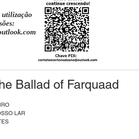
 utilização
sões:
outlook.com
he Ballad of Farquaad
IRO
OSSO LAR
TES