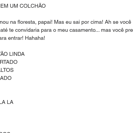
 EM UM COLCHÃO
ou na floresta, papai! Mas eu sai por cima! Ah se voc
 até te convidaria para o meu casamento... mas você prec
ara entrar! Hahaha!
O LINDA      
ORTADO
ALTOS
DO     
LA LA