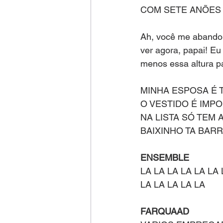
COM SETE ANÕES
Ah, você me abandon
ver agora, papai! Eu
menos essa altura p
MINHA ESPOSA É TÃ
O VESTIDO É IMP
NA LISTA SÓ TEM 
BAIXINHO TA BARRA
ENSEMBLE
LA LA LA LA LA LA 
LA LA LA LA LA
FARQUAAD