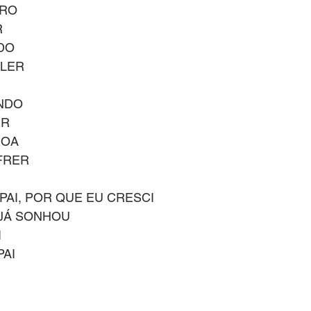
URO
R
DO
ALER
NDO
ER
ROA
FRER
 PAI, POR QUE EU CRESCI
 JÁ SONHOU
I
PAI