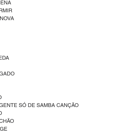
UENA
RMIR
 NOVA
EDA
NGADO
O
IGENTE SÓ DE SAMBA CANÇÃO
O
 CHÃO
NGE