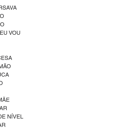
RSAVA 
LO
HO
EU VOU
CESA
 MÃO
UCA
O
MÃE
AR
DE NÍVEL
AR