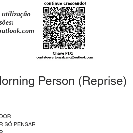
 utilização
sões:
outlook.com
Morning Person (Reprise)
ADOR
R SÓ PENSAR
R