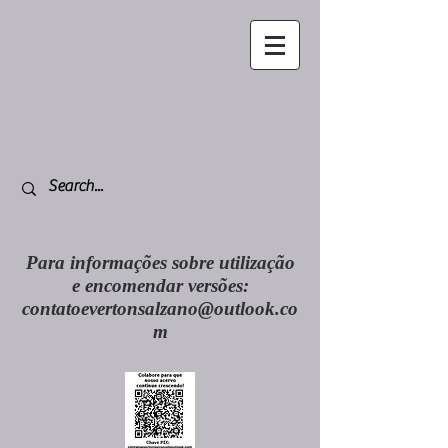
Para informações sobre utilização
e encomendar versões:
contatoevertonsalzano@outlook.co
m