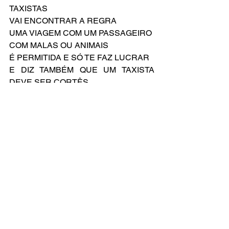
TAXISTAS
VAI ENCONTRAR A REGRA
UMA VIAGEM COM UM PASSAGEIRO
COM MALAS OU ANIMAIS
É PERMITIDA E SÓ TE FAZ LUCRAR
E DIZ TAMBÉM QUE UM TAXISTA 
DEVE SER CORTÊS
CUMPRE OS REQUISITOS?
HM… BOM REPENSAR!
Compositor: Tom Fletcher
Letra Original de: Tom Fletcher
Versão Brasileira: Everton Salzano