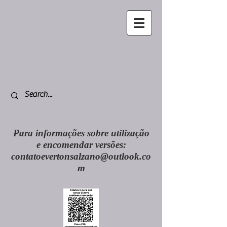
Para informações sobre utilização
e encomendar versões:
contatoevertonsalzano@outlook.co
m