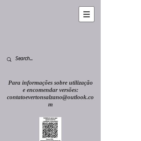
Para informações sobre utilização
e encomendar versões:
contatoevertonsalzano@outlook.co
m