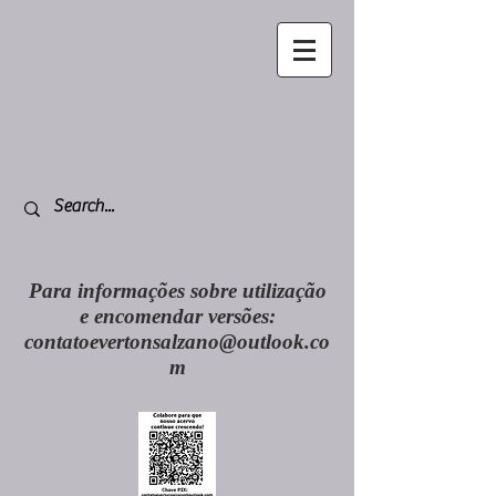
Para informações sobre utilização
e encomendar versões:
contatoevertonsalzano@outlook.co
m