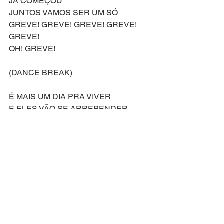
JÁ COMEÇOU
JUNTOS VAMOS SER UM SÓ
GREVE! GREVE! GREVE! GREVE! 
GREVE!
OH! GREVE!
(DANCE BREAK)
É MAIS UM DIA PRA VIVER
E ELES VÃO SE ARREPENDER
NOSSAS PALAVRAS
SENDO ESPALHADAS
EM UMA SÓ VOZ
JUNTOS VAMOS SER UM 
JUNTOS VAMOS SER UM 
JUNTOS VAMOS SER UM SÓ!
Compositor: Alan Menken