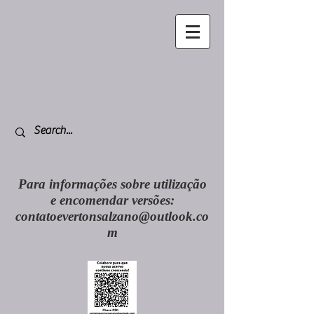
Para informações sobre utilização
e encomendar versões:
contatoevertonsalzano@outlook.co
m