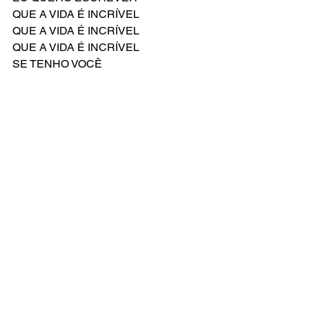
QUE A VIDA É INCRÍVEL 
QUE A VIDA É INCRÍVEL 
QUE A VIDA É INCRÍVEL 
SE TENHO VOCÊ
Compositor: Elton John
Letra Original de: Bernie Taupin
Versão Brasileira por: Everton Salzano
Ver tudo
Posts recentes