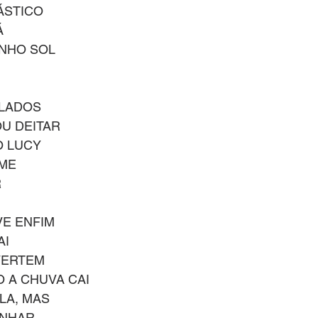
ÁSTICO
Á
INHO SOL
LADOS
OU DEITAR
O LUCY
RME
 
VE ENFIM
AI
VERTEM 
 A CHUVA CAI
LA, MAS
ONHAR