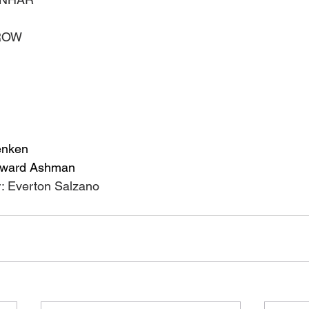
ROW 
enken
Howard Ashman
r: Everton Salzano