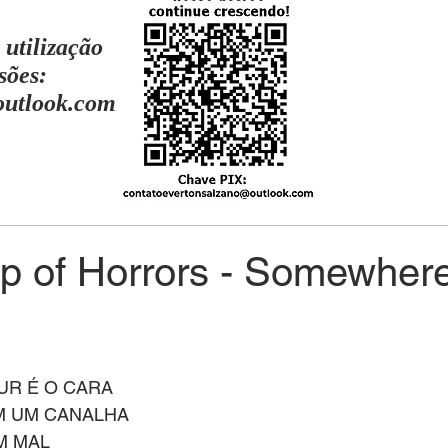
 utilização
sões:
outlook.com
op of Horrors - Somewhere
UR É O CARA
 UM CANALHA
M MAL