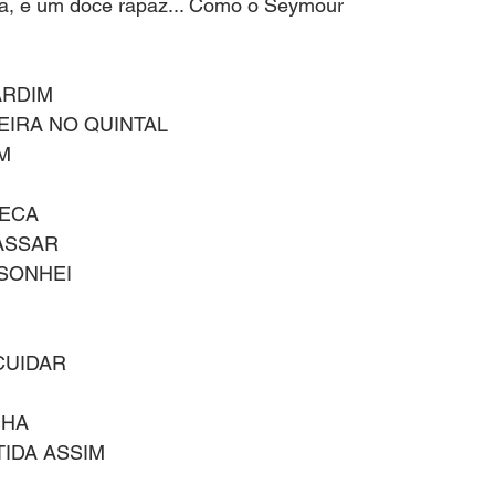
ra, e um doce rapaz... Como o Seymour
ARDIM
IRA NO QUINTAL
IM
SECA
ASSAR
 SONHEI
CUIDAR
HA 
IDA ASSIM