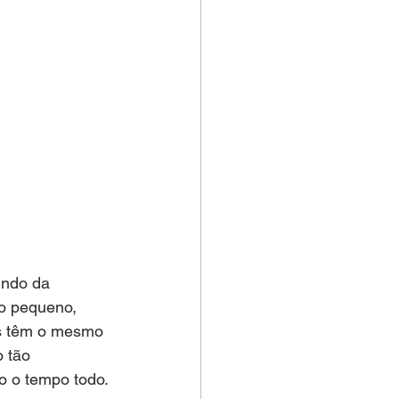
indo da 
o pequeno, 
os têm o mesmo 
 tão 
o o tempo todo. 