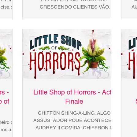
isa ser
CRESCENDO CLIENTES VÃO
AU
SEYMOUR
CHEGANDO NEGÓCIOS
FLORESCENDO COM UM NOVA
FORMA PRO ESTOQUE EXIBIR NÓS...
rs -
Little Shop of Horrors - Act I
p of
Finale
CHIFFON SHING-A-LING, ALGO
ASSUSTADOR PODE ACONTECER
iro dia
AUDREY II COMIDA! CHIFFRON &
iros anos
RONETTE SHANG-A-LANG, SINTO
ante da
CO