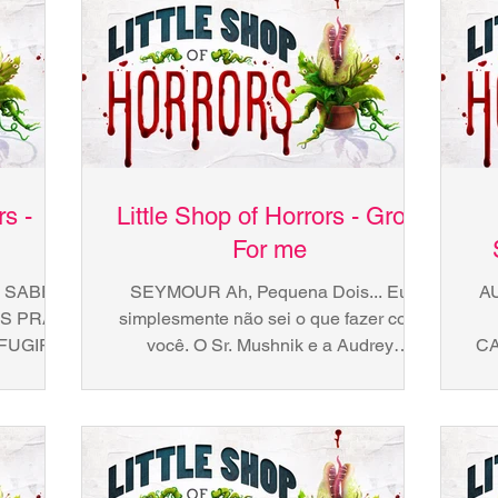
rs -
Little Shop of Horrors - Grow
For me
U SABE O
SEYMOUR Ah, Pequena Dois... Eu
A
IS PRA
simplesmente não sei o que fazer com
FUGIR
você. O Sr. Mushnik e a Audrey
CA
 É HORA
acabaram de te conhecer, mas tem...
E 