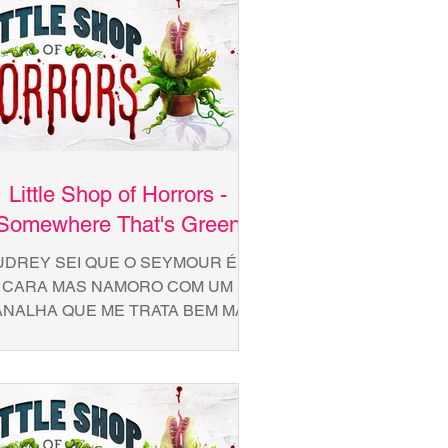
Little Shop of Horrors -
Somewhere That's Green
UDREY SEI QUE O SEYMOUR É O
CARA MAS NAMORO COM UM
NALHA QUE ME TRATA BEM MAL
ME DEIXA ASSIM SEYMOUR NEM É
TÃO LINDO MAS MELHORA SE...