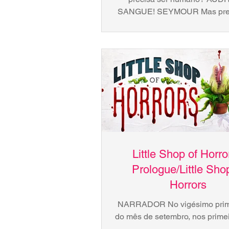
SANGUE! SEYMOUR Mas prec
meu? AUDREY II SANGUE! 
Mas onde eu...
Little Shop of Horro
Prologue/Little Sho
Horrors
NARRADOR No vigésimo prime
do mês de setembro, nos prime
de uma décadas não tão dist