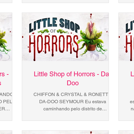
ALGO ESTRANHO NO AR AUDREY...
...
E
rs -
Little Shop of Horrors - Da-
L
s
Doo
ANDO É
CHIFFON & CRYSTAL & RONETTE
O PELA
DA-DOO SEYMOUR Eu estava
e
ER
caminhando pelo distrito de
n
MUSHNIK
comerciantes de flores naquele dia...
mu
UANDO
CHIFFON & CRYSTAL...