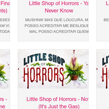
 Finale
Little Shop of Horrors - Ya
L
nts)
Never Know
ESSES
MUSHNIK MAS QUE LOUCURA, MAL
BE
AM VI
POSSO ACREDITAR ME BESLIQUEM,
TODA A
MAL POSSO ACREDITAR QUEM
 MESMA
PODERIA PREVER ESSA TAL
PR
PRE...
COMOÇÃO TEM UMA PLACA, ALI
T
NA...
rs -
Little Shop of Horrors - Now
me
(It's Just the Gas)