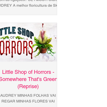
DREY A melhor floricultura de Skid
Row. Um momento por favor.
SEYMOUR...
Little Shop of Horrors -
Somewhere That's Green
(Reprise)
AUDREY MINHAS FOLHAS VAI
REGAR MINHAS FLORES VAI
LHER EU SEI QUE VAI CUIDAR DE