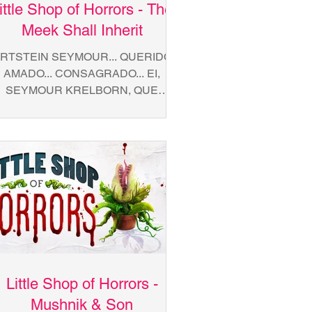
ittle Shop of Horrors - The
Meek Shall Inherit
RTSTEIN SEYMOUR... QUERIDO...
AMADO... CONSAGRADO... EI,
SEYMOUR KRELBORN, QUE
AZER ME CHAMO BERNSTEIN, EU
ENHO UM CANAL EU VIM AQUI...
Little Shop of Horrors -
Mushnik & Son