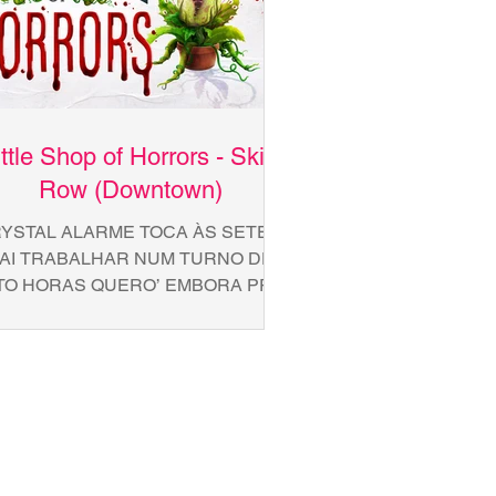
ittle Shop of Horrors - Skid
Row (Downtown)
YSTAL ALARME TOCA ÀS SETE E
AI TRABALHAR NUM TURNO DE
TO HORAS QUERO’ EMBORA PRA
DER VIVER E ÀS 5 ENTÃO WINO 1
 VEM PRO CRYSTAL, RONNETTE,
HIFFON GUETO SÓ VAI PIORAR
SSE GUETO SÓ VÃO TE ZOMBAR
SSE GUETO SEM PODER GASTAR
 TOSTÃO SÓ EM SKID ROW SÓ EM
SKID ROW WINO 1 E VEM PRO