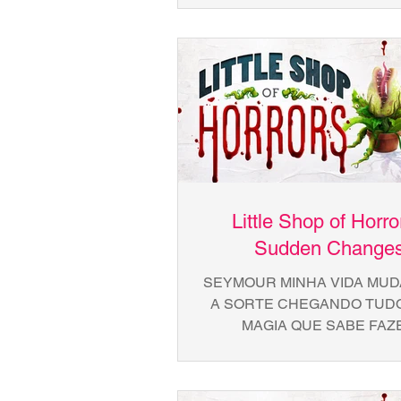
nossa. A raça humana de
Little Shop of Horro
Sudden Change
SEYMOUR MINHA VIDA MUD
A SORTE CHEGANDO TUD
MAGIA QUE SABE FAZ
AGRADEÇO A VOCÊ, FLOR 
TEM O SEU JUNIOR E Q
ESSA...