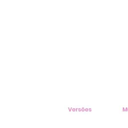
Versões
M
versões por Everton Salzano
teatro musical versão brasileira