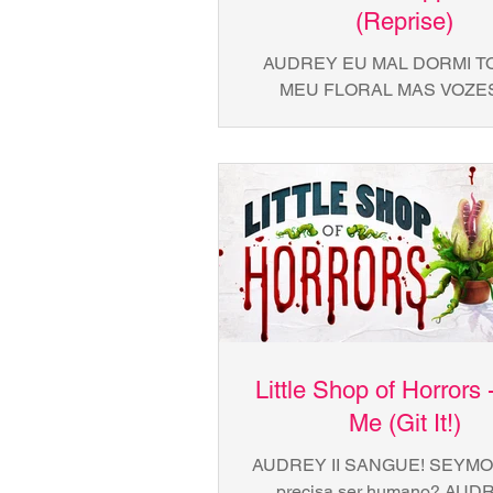
(Reprise)
AUDREY EU MAL DORMI T
MEU FLORAL MAS VOZE
DISSERAM PRA ACHAR O 
FALAR COM O SEYMOUR 
BEBI MAS NÃO PASSOU A
Little Shop of Horrors 
Me (Git It!)
AUDREY II SANGUE! SEYM
precisa ser humano? AUDR