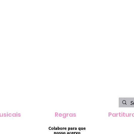
usicais
Regras
Partitur
contatoevertonsalzano@ou