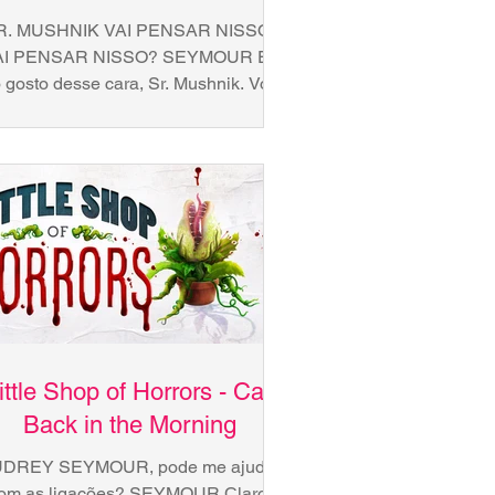
R. MUSHNIK VAI PENSAR NISSO?
AI PENSAR NISSO? SEYMOUR Eu
 gosto desse cara, Sr. Mushnik. Você
 que ouvir o jeito que ele fala com...
ittle Shop of Horrors - Call
Back in the Morning
DREY SEYMOUR, pode me ajudar
om as ligações? SEYMOUR Claro!