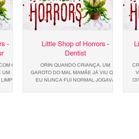
rs -
Little Shop of Horrors -
L
r
Dentist
COM O
ORIN QUANDO CRIANÇA, UM
CR
E UM
GAROTO DO MAL MAMÃE JÁ VIU QUE
V
 LIMPAR
EU NUNCA FUI NORMAL JOGAVA
OI
 MAIS
PEDRAS QUANDO VIA UM CÃO E DEI
PO
 VAI...
CHUMBINHO NA SUA RAÇÃO...
SÓ
C
NE
NE
UM