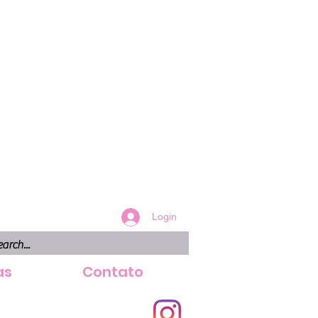
Login
as
Contato
tlook.com