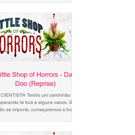
MIM VAI ME VER FLORESCER É
STRANHO EU ME SENTIR FELIZ...
ittle Shop of Horrors - Da-
Doo (Reprise)
CIENTISTA Tenho um caminhão
sperando lá fora e alguns vasos. Se
ão se importa, começaremos a tirar
das agora mesmo. Imagine garoto,...