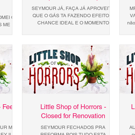
SEYMOUR JÁ, FAÇA JÁ APROVEITO
M
QUE O GÁS TA FAZENDO EFEITO A
V
OMEI O
CHANCE IDEAL E O MOMENTO
não
S ME
PERFEITO PRA VER FINALMENTE
tem
SEYMOUR
ESSE ESCROTO FICANDO PRA...
UM CHÁ
...
- Feed
Little Shop of Horrors -
L
Closed for Renovation
OUR Mas
SEYMOUR FECHADOS PRA
AU
EY II
REFORMA POIS TUDO ESTA
c