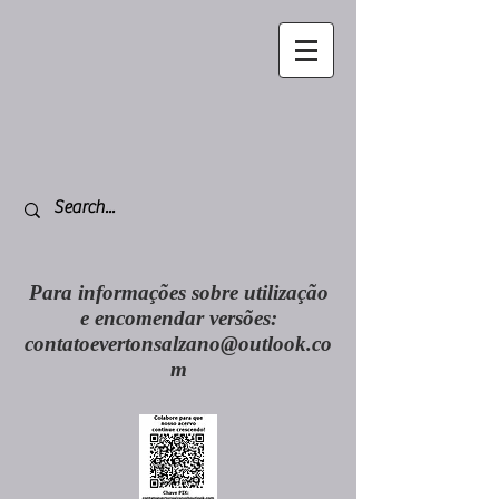
Para informações sobre utilização
e encomendar versões:
contatoevertonsalzano@outlook.co
m