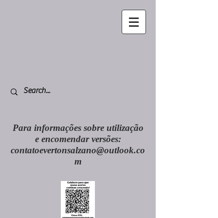
Para informações sobre utilização
e encomendar versões:
contatoevertonsalzano@outlook.co
m