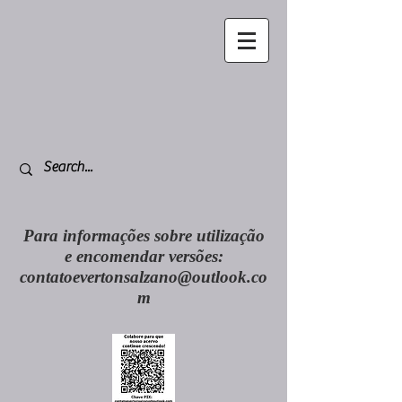
Para informações sobre utilização
e encomendar versões:
contatoevertonsalzano@outlook.co
m