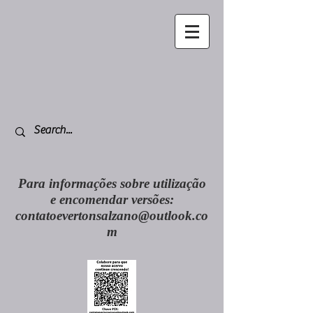
Para informações sobre utilização
e encomendar versões:
contatoevertonsalzano@outlook.co
m