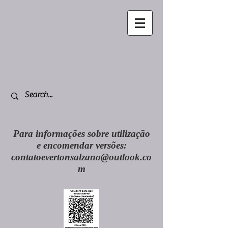
Para informações sobre utilização
e encomendar versões:
contatoevertonsalzano@outlook.co
m