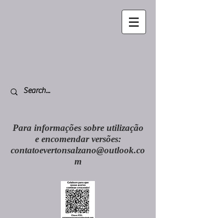
Para informações sobre utilização
e encomendar versões:
contatoevertonsalzano@outlook.co
m