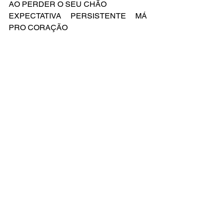
AO PERDER O SEU CHÃO
EXPECTATIVA PERSISTENTE MÁ 
PRO CORAÇÃO
Compositores: Stephen Sondheim
Letra Original de: Stephen Sondheim
Versão Brasileira por: Everton Salzano
Ver tudo
Posts recentes