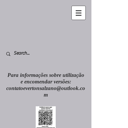
Para informações sobre utilização
e encomendar versões:
contatoevertonsalzano@outlook.co
m