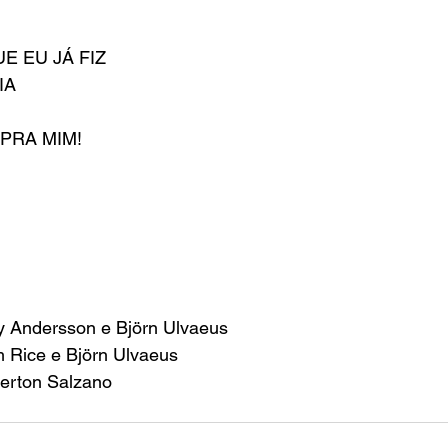
E EU JÁ FIZ
IA
PRA MIM!
y Andersson e Björn Ulvaeus
im Rice e Björn Ulvaeus
verton Salzano