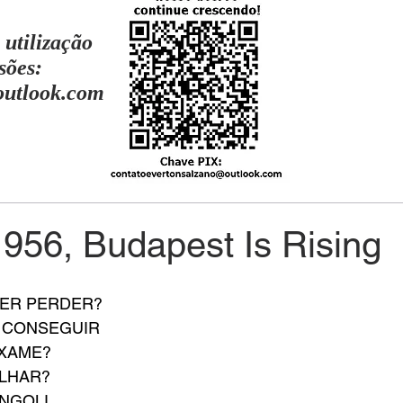
 utilização
sões:
outlook.com
956, Budapest Is Rising
UER PERDER?
I CONSEGUIR
EXAME?
ILHAR?
NGOLI