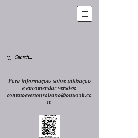
Para informações sobre utilização
e encomendar versões:
contatoevertonsalzano@outlook.co
m