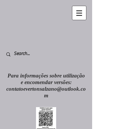
Para informações sobre utilização
e encomendar versões:
contatoevertonsalzano@outlook.co
m