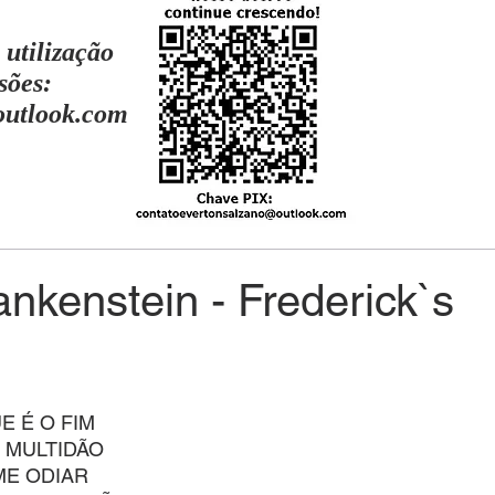
 utilização
sões:
outlook.com
nkenstein - Frederick`s
 É O FIM
 MULTIDÃO
ME ODIAR