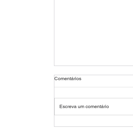
Comentários
Escreva um comentário
Ride The Cyclone - Be Safe,
Be Good (for Rachel)